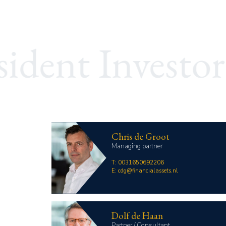
Chris de Groot
Managing partner
T:
0031650692206
E:
cdg@financialassets.nl
Dolf de Haan
Partner / Consultant